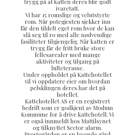
trygg på at katten deres blir godt
ivaretatt.
Vi har 15 romslige og velutstyrte
rom. Når potegjesten sjekker inn
får den tildelt eget rom hvor de kan
slå seg til ro med alle nødvendige
fasiliteter tilgjengelig. Når katten er
trygg får de fritt bruke store
fellesarealer med mange
aktiviteter og tilgang på
lufteterasse.
Under oppholdet på Kattehotellet
vil vi oppdatere eier om hvordan
pelsklingen deres har det på
hotellet.
Kattehotellet AS er en registrert
bedrift som er godkjent av Modum
Kommune for å drive kattehotell. Vi
er også innmeldt hos Mattilsynet
og tilknyttet Sector alarm.
Prestegården er en levende gård